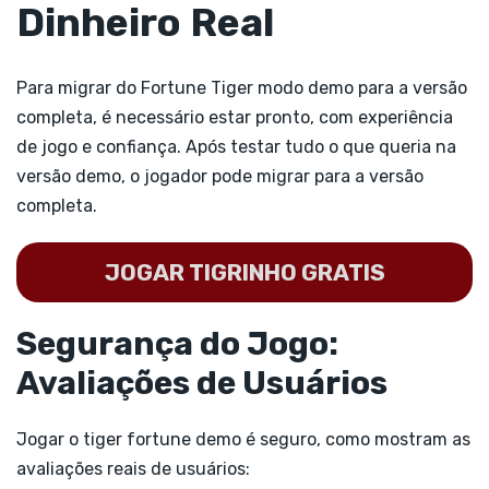
Dinheiro Real
Para migrar do Fortune Tiger modo demo para a versão
completa, é necessário estar pronto, com experiência
de jogo e confiança. Após testar tudo o que queria na
versão demo, o jogador pode migrar para a versão
completa.
JOGAR TIGRINHO GRATIS
Segurança do Jogo:
Avaliações de Usuários
Jogar o tiger fortune demo é seguro, como mostram as
avaliações reais de usuários: