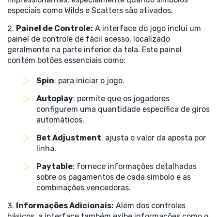
especiais como Wilds e Scatters são ativados.
Painel de Controle:
A interface do jogo inclui um
painel de controle de fácil acesso, localizado
geralmente na parte inferior da tela. Este painel
contém botões essenciais como:
Spin
: para iniciar o jogo.
Autoplay
: permite que os jogadores
configurem uma quantidade específica de giros
automáticos.
Bet Adjustment
: ajusta o valor da aposta por
linha.
Paytable
: fornece informações detalhadas
sobre os pagamentos de cada símbolo e as
combinações vencedoras.
Informações Adicionais:
Além dos controles
básicos, a interface também exibe informações como o