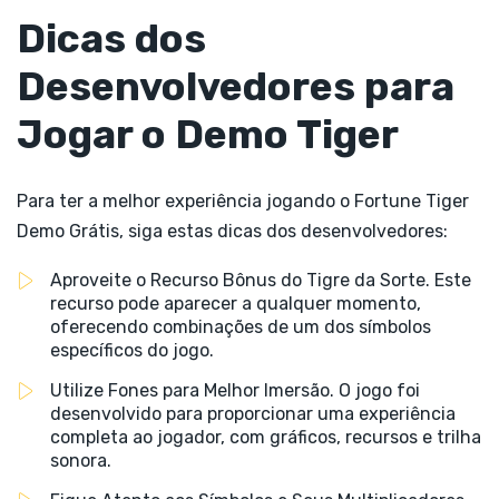
Dicas dos
Desenvolvedores para
Jogar o Demo Tiger
Para ter a melhor experiência jogando o Fortune Tiger
Demo Grátis, siga estas dicas dos desenvolvedores:
Aproveite o Recurso Bônus do Tigre da Sorte. Este
recurso pode aparecer a qualquer momento,
oferecendo combinações de um dos símbolos
específicos do jogo.
Utilize Fones para Melhor Imersão. O jogo foi
desenvolvido para proporcionar uma experiência
completa ao jogador, com gráficos, recursos e trilha
sonora.