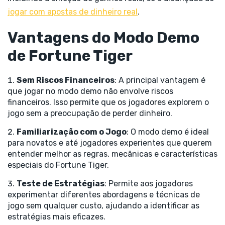
jogar com apostas de dinheiro real
.
Vantagens do Modo Demo
de Fortune Tiger
Sem Riscos Financeiros
: A principal vantagem é
que jogar no modo demo não envolve riscos
financeiros. Isso permite que os jogadores explorem o
jogo sem a preocupação de perder dinheiro.
Familiarização com o Jogo
: O modo demo é ideal
para novatos e até jogadores experientes que querem
entender melhor as regras, mecânicas e características
especiais do Fortune Tiger.
Teste de Estratégias
: Permite aos jogadores
experimentar diferentes abordagens e técnicas de
jogo sem qualquer custo, ajudando a identificar as
estratégias mais eficazes.