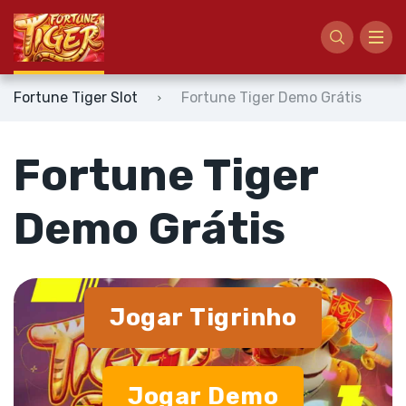
Fortune Tiger Slot
Fortune Tiger Demo Grátis
Fortune Tiger
Demo Grátis
Jogar Tigrinho
Jogar Demo