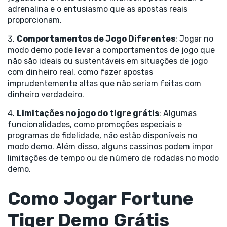
adrenalina e o entusiasmo que as apostas reais
proporcionam.
Comportamentos de Jogo Diferentes
: Jogar no
modo demo pode levar a comportamentos de jogo que
não são ideais ou sustentáveis em situações de jogo
com dinheiro real, como fazer apostas
imprudentemente altas que não seriam feitas com
dinheiro verdadeiro.
Limitações no jogo do tigre grátis
: Algumas
funcionalidades, como promoções especiais e
programas de fidelidade, não estão disponíveis no
modo demo. Além disso, alguns cassinos podem impor
limitações de tempo ou de número de rodadas no modo
demo.
Como Jogar Fortune
Tiger Demo Grátis