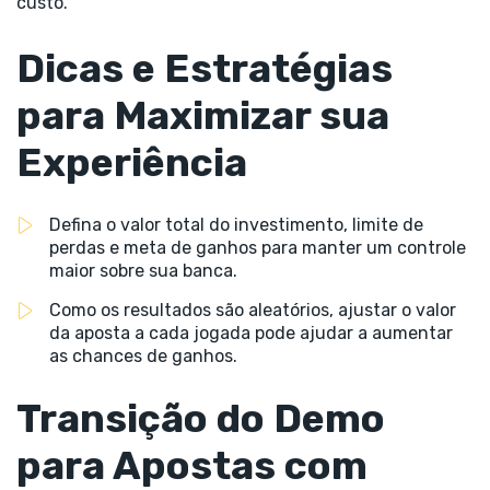
custo.
Dicas e Estratégias
para Maximizar sua
Experiência
Defina o valor total do investimento, limite de
perdas e meta de ganhos para manter um controle
maior sobre sua banca.
Como os resultados são aleatórios, ajustar o valor
da aposta a cada jogada pode ajudar a aumentar
as chances de ganhos.
Transição do Demo
para Apostas com