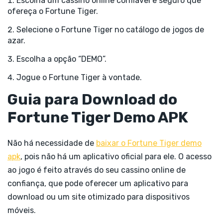
Escolha um cassino online confiável e seguro que
ofereça o Fortune Tiger.
Selecione o Fortune Tiger no catálogo de jogos de
azar.
Escolha a opção “DEMO”.
Jogue o Fortune Tiger à vontade.
Guia para Download do
Fortune Tiger Demo APK
Não há necessidade de
baixar o Fortune Tiger demo
apk
, pois não há um aplicativo oficial para ele. O acesso
ao jogo é feito através do seu cassino online de
confiança, que pode oferecer um aplicativo para
download ou um site otimizado para dispositivos
móveis.