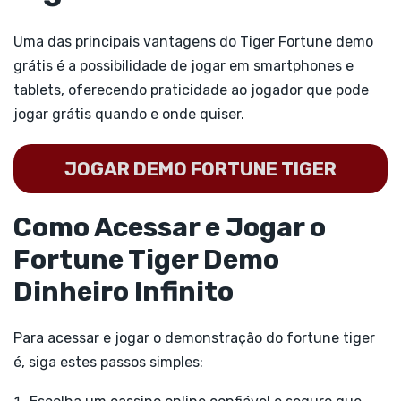
Uma das principais vantagens do Tiger Fortune demo
grátis é a possibilidade de jogar em smartphones e
tablets, oferecendo praticidade ao jogador que pode
jogar grátis quando e onde quiser.
JOGAR DEMO FORTUNE TIGER
Como Acessar e Jogar o
Fortune Tiger Demo
Dinheiro Infinito
Para acessar e jogar o demonstração do fortune tiger
é, siga estes passos simples: