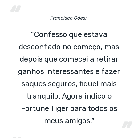
Francisco Góes:
“Confesso que estava
desconfiado no começo, mas
depois que comecei a retirar
ganhos interessantes e fazer
saques seguros, fiquei mais
tranquilo. Agora indico o
Fortune Tiger para todos os
meus amigos.”