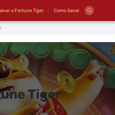
ixar o Fortune Tiger
Como Sacar
r
une Tiger