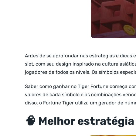
Antes de se aprofundar nas estratégias e dicas 
slot, com seu design inspirado na cultura asiáti
jogadores de todos os níveis. Os símbolos espe
Saber como ganhar no Tiger Fortune começa com
valores de cada símbolo e as combinações vence
disso, o Fortune Tiger utiliza um gerador de núme
🧠 Melhor estratégia