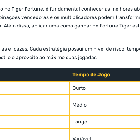
o no Tiger Fortune, é fundamental conhecer as melhores 
mbinações vencedoras e os multiplicadores podem transfo
 Além disso, aplicar uma como ganhar no Fortune Tiger estr
as eficazes. Cada estratégia possui um nível de risco, tem
estilo e aproveite ao máximo suas jogadas.
Tempo de Jogo
Curto
Médio
Longo
Variável