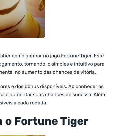
saber como ganhar no jogo Fortune Tiger. Este
pagamento, tornando-o simples e intuitivo para
mental no aumento das chances de vitória.
res e dos bônus disponíveis. Ao conhecer os
ica e aumentar suas chances de sucesso. Além
síveis a cada rodada.
m o Fortune Tiger