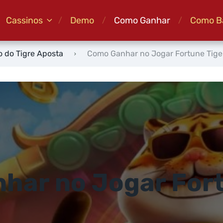
Cassinos
Demo
Como Ganhar
Como Ba
o do Tigre Aposta
Como Ganhar no Jogar Fortune Tige
har no Jogar Fort