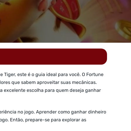
iger, este é o guia ideal para você. O Fortune
dores que sabem aproveitar suas mecânicas.
uma excelente escolha para quem deseja ganhar
eriência no jogo. Aprender como ganhar dinheiro
go. Então, prepare-se para explorar as