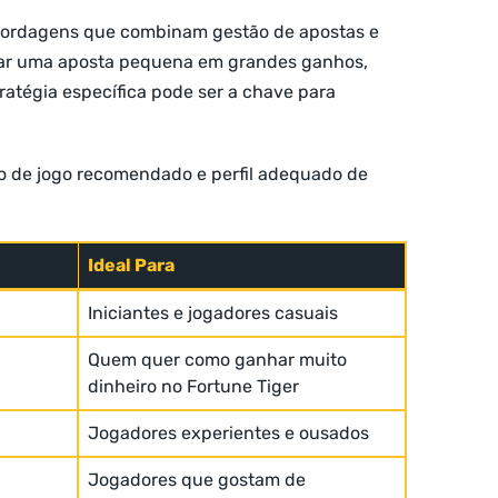
abordagens que combinam gestão de apostas e
rmar uma aposta pequena em grandes ganhos,
atégia específica pode ser a chave para
po de jogo recomendado e perfil adequado de
Ideal Para
Iniciantes e jogadores casuais
Quem quer como ganhar muito
dinheiro no Fortune Tiger
Jogadores experientes e ousados
Jogadores que gostam de